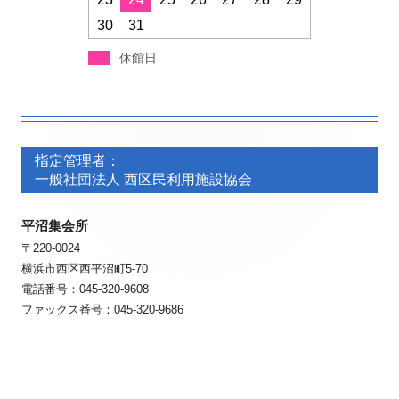
30
31
休館日
フ
フ
ッ
指定管理者：
ッ
一般社団法人 西区民利用施設協会
タ
タ
ー・
平沼集会所
ー・
〒220-0024
コ
コ
横浜市西区西平沼町5-70
ン
ン
電話番号：045-320-9608
ファックス番号：045-320-9686
テ
テ
ン
ン
ツ
ツ